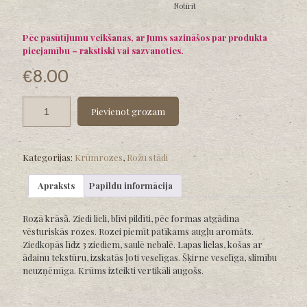
€12.00
Notīrīt
Pēc pasūtījumu veikšanas, ar Jums sazināšos par produkta
pieejamību – rakstiski vai sazvanoties.
€
8.00
Pievienot grozam
Kategorijas:
Krūmrozes
,
Rožu stādi
Apraksts
Papildu informācija
Rozā krāsā. Ziedi lieli, blīvi pildīti, pēc formas atgādina
vēsturiskās rozes. Rozei piemīt patīkams augļu aromāts.
Ziedkopās līdz 3 ziediem, saulē nebalē. Lapas lielas, košas ar
ādainu tekstūru, izskatās ļoti veselīgas. Šķirne veselīga, slimību
neuzņēmīga. Krūms izteikti vertikāli augošs.