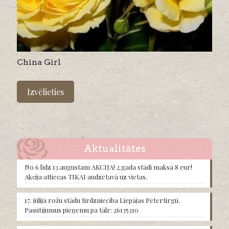
China Girl
This
product
Izvēlieties
has
multiple
variants.
The
options
may
Aktualitātes
be
chosen
No 6 līdz 13.augustam AKCIJA! 2.gada stādi maksā 8 eur!
on
Akcija attiecas TIKAI audzētavā uz vietas.
the
product
17. jūlijā rožu stādu tirdzniecība Liepājas Pētertirgū.
page
Pasūtījumus pieņemu pa tālr: 26135310