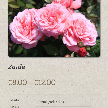
Zaide
Price
€
8.00
–
€
12.00
range:
€8.00
Stāda
through
izvēle