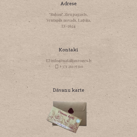
Adrese
"Rubīni", Ziru pagasts,
Ventspils novads, Latvija,
LV-3624
Kontaki
info@natalijasrozes.lv
+371 26135310
Dāvanu karte