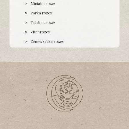
Miniatūrrozes
Parka rozes
Tējhibrīdrozes
Vīteņrozes
Zemes sedzējrozes