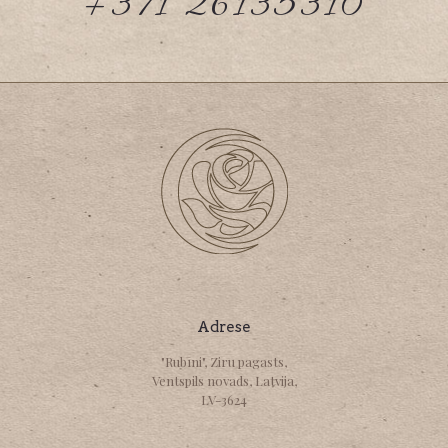
+371 26135310
Adrese
"Rubīni", Ziru pagasts,
Ventspils novads, Latvija,
LV-3624