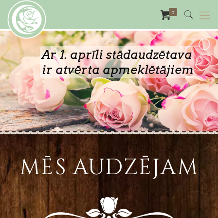
0
Ar 1. aprīli stādaudzētava
ir atvērta apmeklētājiem
MĒS AUDZĒJAM