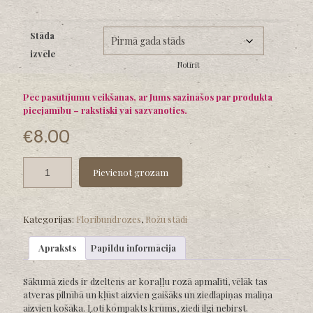
range:
€8.00
Stāda
through
izvēle
€12.00
Notīrīt
Pēc pasūtījumu veikšanas, ar Jums sazināšos par produkta
pieejamību – rakstiski vai sazvanoties.
€
8.00
Pievienot grozam
Kategorijas:
Floribundrozes
,
Rožu stādi
Apraksts
Papildu informācija
Sākumā zieds ir dzeltens ar koraļļu rozā apmalīti, vēlāk tas
atveras pilnībā un kļūst aizvien gaišāks un ziedlapiņas maliņa
aizvien košāka. Ļoti kompakts krūms, ziedi ilgi nebirst.