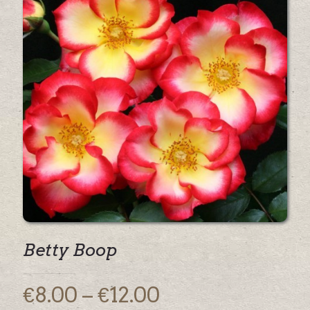
Betty Boop
Price
€
8.00
–
€
12.00