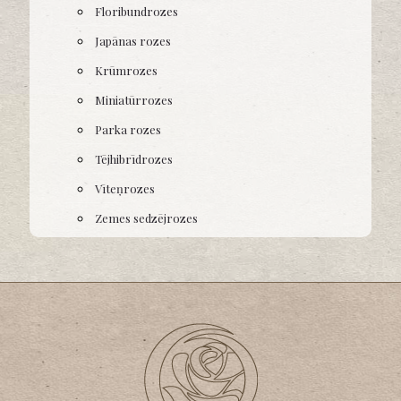
Floribundrozes
Japānas rozes
Krūmrozes
Miniatūrrozes
Parka rozes
Tējhibrīdrozes
Vīteņrozes
Zemes sedzējrozes