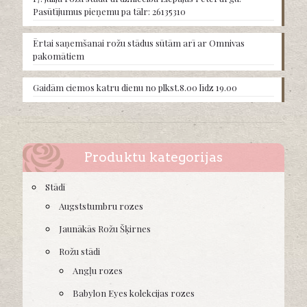
on
Pasūtījumus pieņemu pa tālr: 26135310
the
product
Ērtai saņemšanai rožu stādus sūtām arī ar Omnivas
page
pakomātiem
Gaidām ciemos katru dienu no plkst.8.00 līdz 19.00
Produktu kategorijas
Stādi
Augststumbru rozes
Jaunākās Rožu Šķirnes
Rožu stādi
Angļu rozes
Babylon Eyes kolekcijas rozes