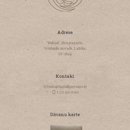
Adrese
"Rubīni", Ziru pagasts,
Ventspils novads, Latvija,
LV-3624
Kontaki
info@natalijasrozes.lv
+371 26135310
Dāvanu karte