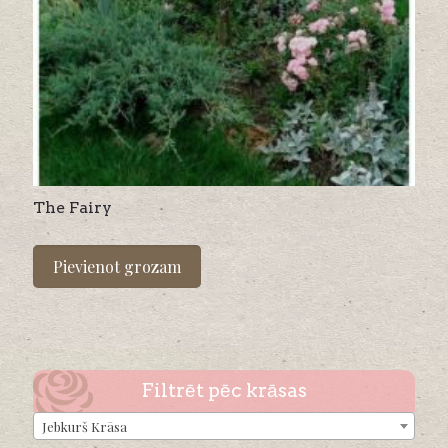
The Fairy
Pievienot grozam
Filtrēt pēc krāsas
Jebkurš Krāsa