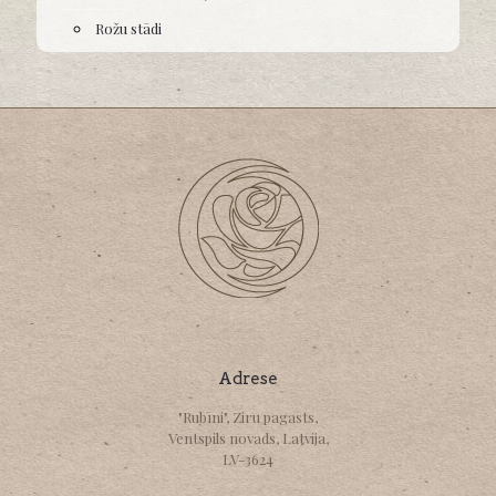
Rožu stādi
Adrese
"Rubīni", Ziru pagasts,
Ventspils novads, Latvija,
LV-3624