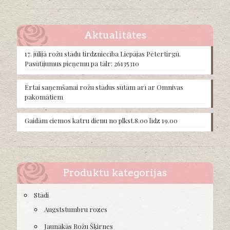
Aktualitātes
17. jūlijā rožu stādu tirdzniecība Liepājas Pētertirgū.
Pasūtījumus pieņemu pa tālr: 26135310
Ērtai saņemšanai rožu stādus sūtām arī ar Omnivas
pakomātiem
Gaidām ciemos katru dienu no plkst.8.00 līdz 19.00
Produktu kategorijas
Stādi
Augststumbru rozes
Jaunākās Rožu Šķirnes