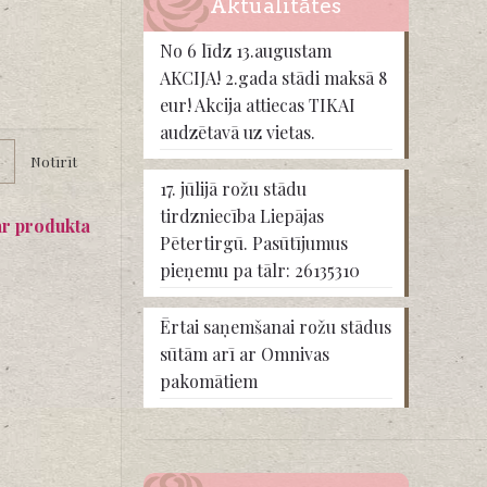
Aktualitātes
No 6 līdz 13.augustam
AKCIJA! 2.gada stādi maksā 8
eur! Akcija attiecas TIKAI
audzētavā uz vietas.
Notīrīt
17. jūlijā rožu stādu
tirdzniecība Liepājas
ar produkta
Pētertirgū. Pasūtījumus
pieņemu pa tālr: 26135310
Ērtai saņemšanai rožu stādus
sūtām arī ar Omnivas
pakomātiem