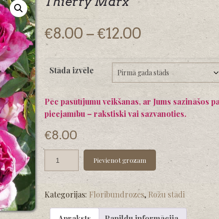
Thierry Marx
Price
€
8.00
–
€
12.00
range:
€8.00
Stāda izvēle
through
€12.00
Pēc pasūtījumu veikšanas, ar Jums sazināšos p
pieejamību – rakstiski vai sazvanoties.
€
8.00
Pievienot grozam
Kategorijas:
Floribundrozes
,
Rožu stādi
Apraksts
Papildu informācija