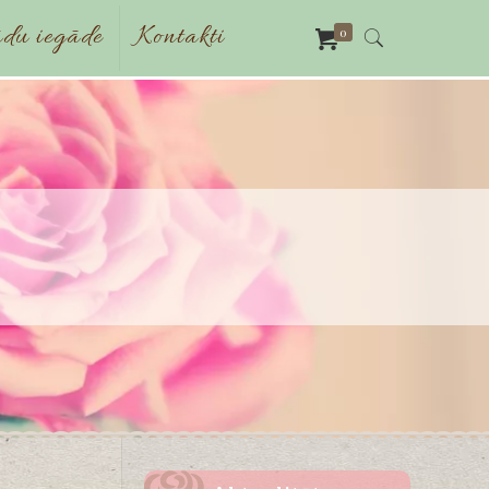
du iegāde
Kontakti
0