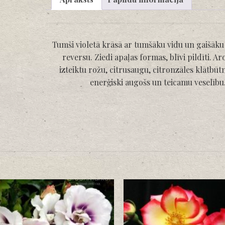
Tumši violetā krāsā ar tumšāku vidu un gaišāku
reversu. Ziedi apaļas formas, blīvi pildīti. A
izteiktu rožu, citrusaugu, citronzāles klātbūt
enerģiski augošs un teicamu veselību