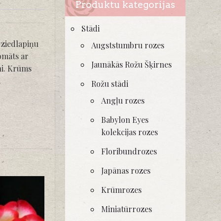
Produktu kategorijas
Stādi
 ziedlapiņu
Augststumbru rozes
romāts ar
Jaunākās Rožu Šķirnes
ni. Krūms
.
Rožu stādi
Angļu rozes
Babylon Eyes
kolekcijas rozes
Floribundrozes
Japānas rozes
Krūmrozes
Miniatūrrozes