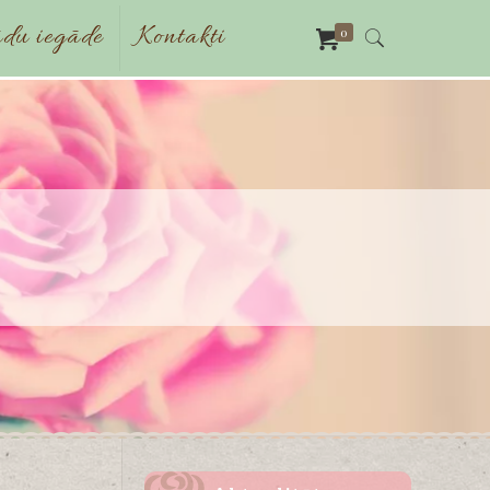
du iegāde
Kontakti
0