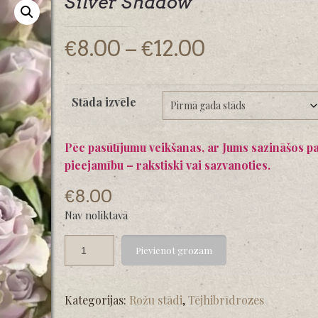
Silver Shadow
Price
€
8.00
–
€
12.00
range:
€8.00
Stāda izvēle
through
€12.00
Pēc pasūtījumu veikšanas, ar Jums sazināšos p
pieejamību – rakstiski vai sazvanoties.
€
8.00
Nav noliktavā
Pievienot grozam
Kategorijas:
Rožu stādi
,
Tējhibrīdrozes