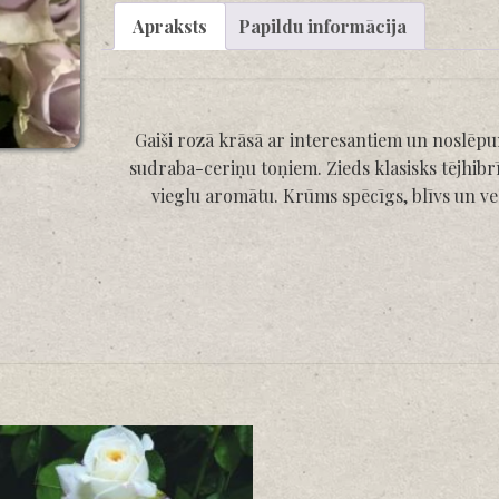
Apraksts
Papildu informācija
Gaiši rozā krāsā ar interesantiem un noslēp
sudraba-ceriņu toņiem. Zieds klasisks tējhibr
vieglu aromātu. Krūms spēcīgs, blīvs un ve