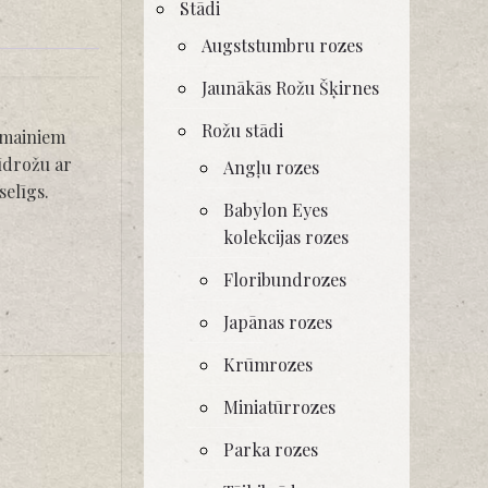
Stādi
Augststumbru rozes
Jaunākās Rožu Šķirnes
Rožu stādi
umainiem
īdrožu ar
Angļu rozes
selīgs.
Babylon Eyes
kolekcijas rozes
Floribundrozes
Japānas rozes
Krūmrozes
Miniatūrrozes
Parka rozes