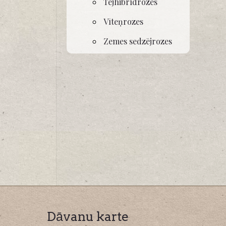
Tējhibrīdrozes
Vīteņrozes
Zemes sedzējrozes
Dāvanu karte