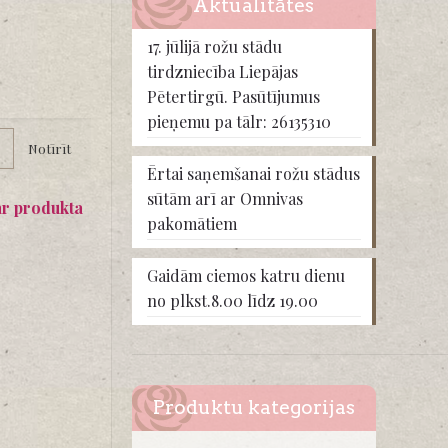
Aktualitātes
17. jūlijā rožu stādu
tirdzniecība Liepājas
Pētertirgū. Pasūtījumus
pieņemu pa tālr: 26135310
Notīrīt
Ērtai saņemšanai rožu stādus
sūtām arī ar Omnivas
ar produkta
pakomātiem
Gaidām ciemos katru dienu
no plkst.8.00 līdz 19.00
Produktu kategorijas