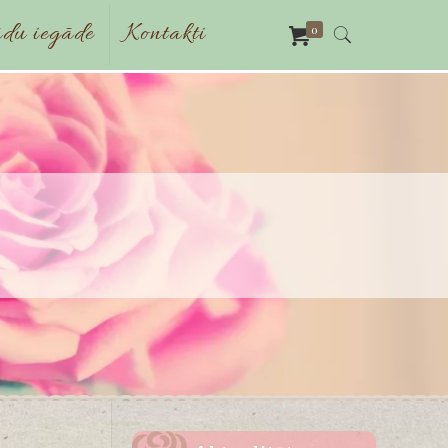
du iegāde
Kontakti
0