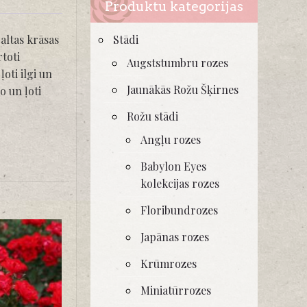
Produktu kategorijas
Stādi
baltas krāsas
toti
Augststumbru rozes
oti ilgi un
Jaunākās Rožu Šķirnes
o un ļoti
Rožu stādi
Angļu rozes
Babylon Eyes
kolekcijas rozes
Floribundrozes
Japānas rozes
Krūmrozes
Miniatūrrozes