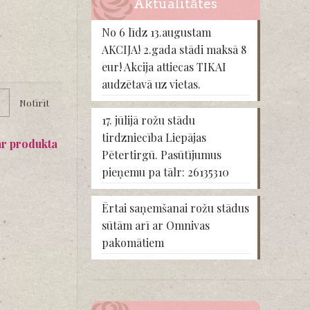
Aktualitātes
No 6 līdz 13.augustam
AKCIJA! 2.gada stādi maksā 8
eur! Akcija attiecas TIKAI
audzētavā uz vietas.
Notīrīt
17. jūlijā rožu stādu
tirdzniecība Liepājas
ar produkta
Pētertirgū. Pasūtījumus
pieņemu pa tālr: 26135310
Ērtai saņemšanai rožu stādus
sūtām arī ar Omnivas
pakomātiem