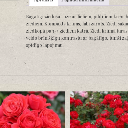
Bagātīgi ziedoša roze ar lieliem, pildītiem krēm 
ziediem. Kompakts krūms, labi zarots. Ziedi sakār
ziedkopā pa 3-5 ziediem katrā. Ziedi krūmā turas ļ
veido brīnišķīgu kontrastu ar bagātīgo, tumši zaļ
spīdīgo lapojumu.