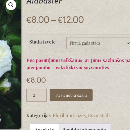
Alabaster
Price
€
8.00
–
€
12.00
range:
€8.00
Stāda izvēle
through
€12.00
Pēc pasūtījumu veikšanas, ar Jums sazināšos p
pieejamību – rakstiski vai sazvanoties.
€
8.00
Pievienot grozam
Kategorijas:
Floribundrozes
,
Rožu stādi
Apraksts
Papildu informācija