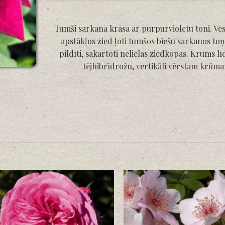
Tumši sarkanā krāsā ar purpurvioletu toni. Vēs
apstākļos zied ļoti tumšos biešu sarkanos toņ
pildīti, sakārtoti nelielās ziedkopās. Krūms l
tējhibrīdrožu, vertikāli vērstam krūm