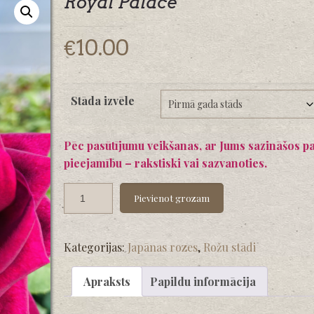
Royal Palace
€
10.00
Stāda izvēle
Pēc pasūtījumu veikšanas, ar Jums sazināšos p
pieejamību – rakstiski vai sazvanoties.
Pievienot grozam
Kategorijas:
Japānas rozes
,
Rožu stādi
Apraksts
Papildu informācija