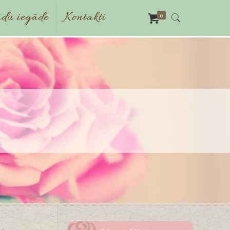
du iegāde
Kontakti
0