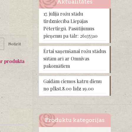
Aktualitātes
17. jūlijā rožu stādu
tirdzniecība Liepājas
Pētertirgū. Pasūtījumus
pieņemu pa tālr: 26135310
Notīrīt
Ērtai saņemšanai rožu stādus
sūtām arī ar Omnivas
ar produkta
pakomātiem
Gaidām ciemos katru dienu
no plkst.8.00 līdz 19.00
Produktu kategorijas