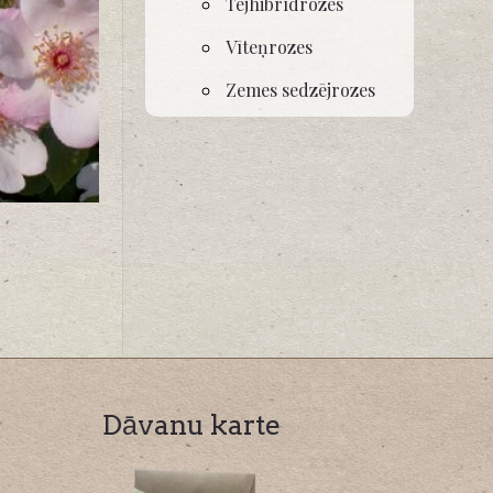
Tējhibrīdrozes
Vīteņrozes
Zemes sedzējrozes
Dāvanu karte