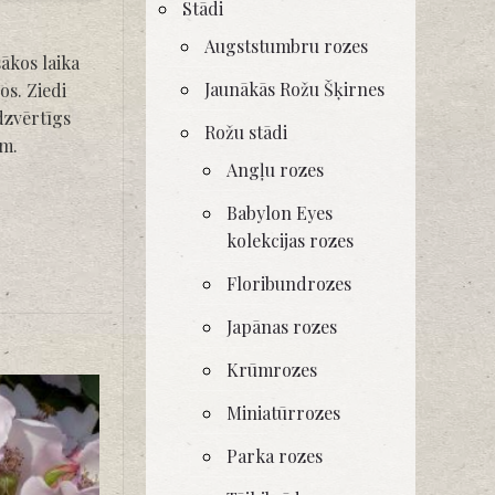
Stādi
Augststumbru rozes
ākos laika
Jaunākās Rožu Šķirnes
os. Ziedi
īdzvērtīgs
Rožu stādi
am.
Angļu rozes
Babylon Eyes
kolekcijas rozes
Floribundrozes
Japānas rozes
Krūmrozes
Miniatūrrozes
Parka rozes