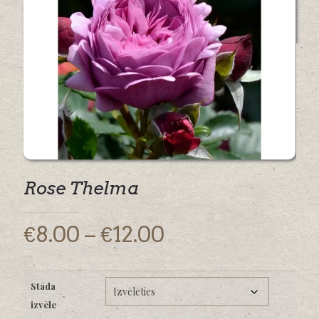
Rose Thelma
Price
€
8.00
–
€
12.00
range:
€8.00
Stāda
through
izvēle
€12.00