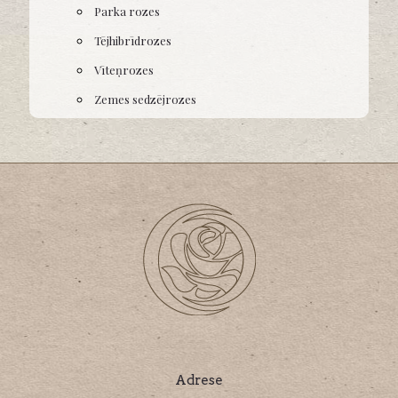
Parka rozes
Tējhibrīdrozes
Vīteņrozes
Zemes sedzējrozes
Adrese