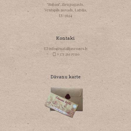
"Rubīni", Ziru pagasts,
Ventspils novads, Latvija,
LV-3624
Kontaki
info@natalijasrozes.lv
+371 26135310
Dāvanu karte