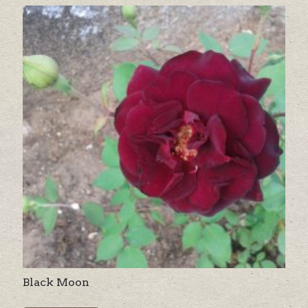
Black Moon
This