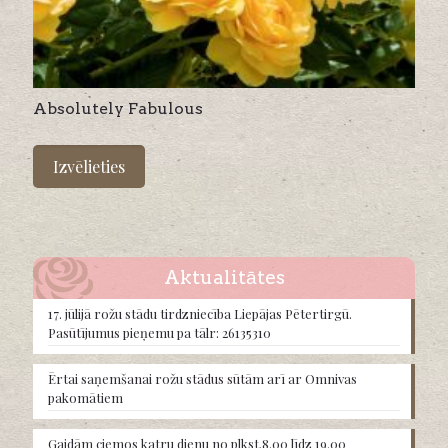
Absolutely Fabulous
This
product
Izvēlieties
has
multiple
variants.
The
options
may
Aktualitātes
be
chosen
17. jūlijā rožu stādu tirdzniecība Liepājas Pētertirgū.
on
Pasūtījumus pieņemu pa tālr: 26135310
the
product
Ērtai saņemšanai rožu stādus sūtām arī ar Omnivas
page
pakomātiem
Gaidām ciemos katru dienu no plkst.8.00 līdz 19.00