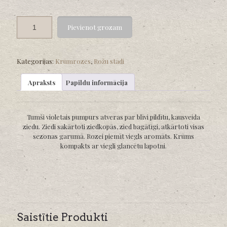
Pievienot grozam
Kategorijas:
Krūmrozes
,
Rožu stādi
Apraksts
Papildu informācija
Tumši violetais pumpurs atveras par blīvi pildītu, kausveida
ziedu. Ziedi sakārtoti ziedkopās, zied bagātīgi, atkārtoti visas
sezonas garumā. Rozei piemīt viegls aromāts. Krūms
kompakts ar viegli glancētu lapotni.
Saistītie Produkti