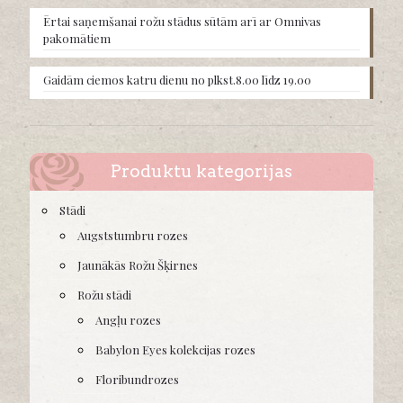
product
Ērtai saņemšanai rožu stādus sūtām arī ar Omnivas
page
pakomātiem
Gaidām ciemos katru dienu no plkst.8.00 līdz 19.00
Produktu kategorijas
Stādi
Augststumbru rozes
Jaunākās Rožu Šķirnes
Rožu stādi
Angļu rozes
Babylon Eyes kolekcijas rozes
Floribundrozes