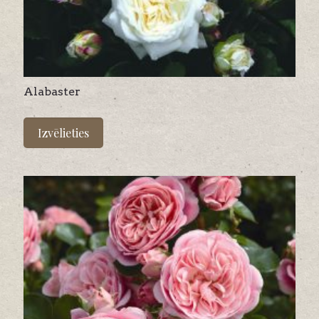
Alabaster
This
product
Izvēlieties
has
multiple
variants.
The
options
may
be
chosen
on
the
product
page