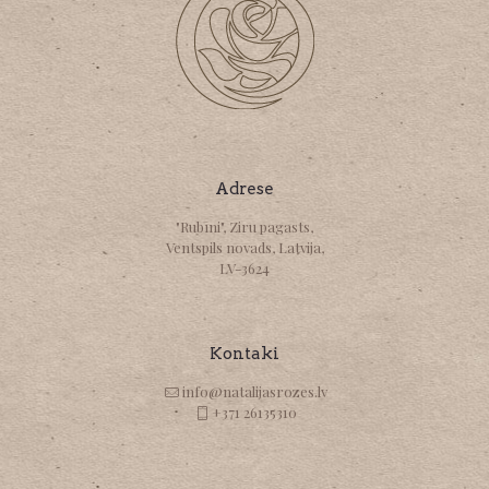
Adrese
"Rubīni", Ziru pagasts,
Ventspils novads, Latvija,
LV-3624
Kontaki
info@natalijasrozes.lv
+371 26135310