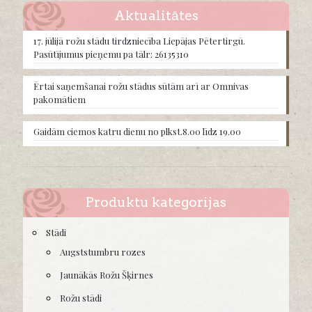
may
Aktualitātes
be
chosen
17. jūlijā rožu stādu tirdzniecība Liepājas Pētertirgū.
on
Pasūtījumus pieņemu pa tālr: 26135310
the
product
Ērtai saņemšanai rožu stādus sūtām arī ar Omnivas
page
pakomātiem
Gaidām ciemos katru dienu no plkst.8.00 līdz 19.00
Produktu kategorijas
Stādi
Augststumbru rozes
Jaunākās Rožu Šķirnes
Rožu stādi