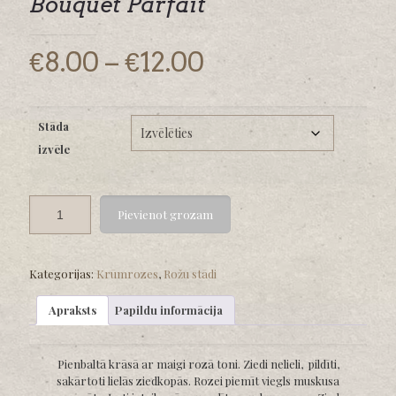
Bouquet Parfait
Price
€
8.00
–
€
12.00
range:
€8.00
Stāda
through
izvēle
€12.00
Pievienot grozam
Kategorijas:
Krūmrozes
,
Rožu stādi
Apraksts
Papildu informācija
Pienbaltā krāsā ar maigi rozā toni. Ziedi nelieli, pildīti,
sakārtoti lielās ziedkopās. Rozei piemīt viegls muskusa