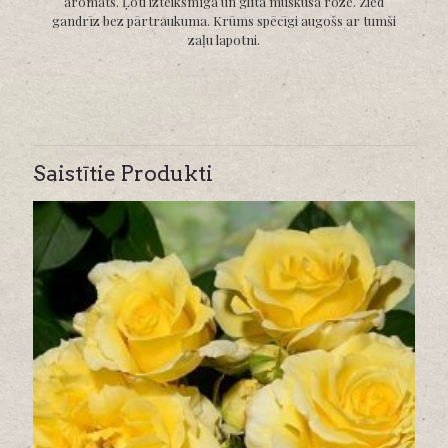
aromāts. Ļoti izteiksmīga un glīta muskusa roze. Zied
gandrīz bez pārtraukuma. Krūms spēcīgi augošs ar tumši
zaļu lapotni.
Saistītie Produkti