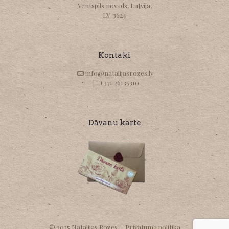
Ventspils novads, Latvija,
LV-3624
Kontaki
info@natalijasrozes.lv
+371 26135310
Dāvanu karte
© 2025 Natalijas Rozes. -
Privātuma politika