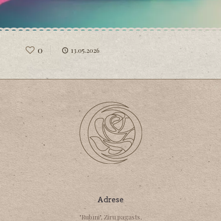
0
13.05.2026
Adrese
"Rubīni", Ziru pagasts,