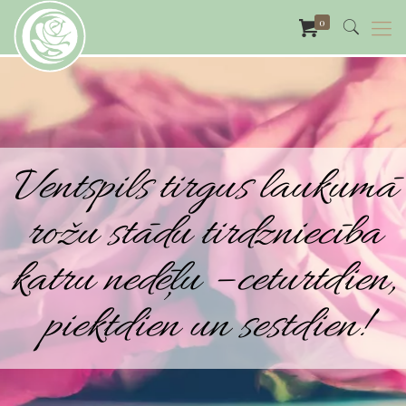
0
Ventspils tirgus laukumā
rožu stādu tirdzniecība
katru nedēļu – ceturtdien,
piektdien un sestdien!