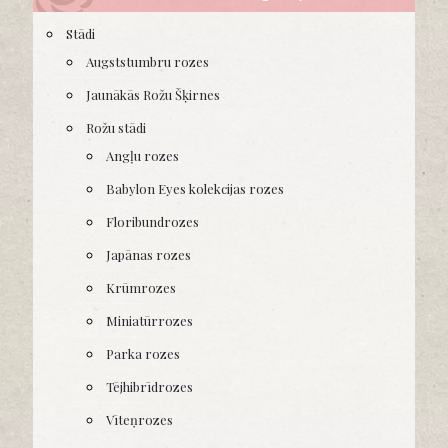
Stādi
Augststumbru rozes
Jaunākās Rožu Šķirnes
Rožu stādi
Angļu rozes
Babylon Eyes kolekcijas rozes
Floribundrozes
Japānas rozes
Krūmrozes
Miniatūrrozes
Parka rozes
Tējhibrīdrozes
Vīteņrozes