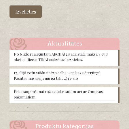
This
product
Izvēlieties
has
multiple
variants.
The
options
may
Aktualitātes
be
chosen
No 6 līdz 13.augustam AKCIJA! 2.gada stādi maksā 8 eur!
on
Akcija attiecas TIKAI audzētavā uz vietas.
the
product
17. jūlijā rožu stādu tirdzniecība Liepājas Pētertirgū.
page
Pasūtījumus pieņemu pa tālr: 26135310
Ērtai saņemšanai rožu stādus sūtām arī ar Omnivas
pakomātiem
Produktu kategorijas