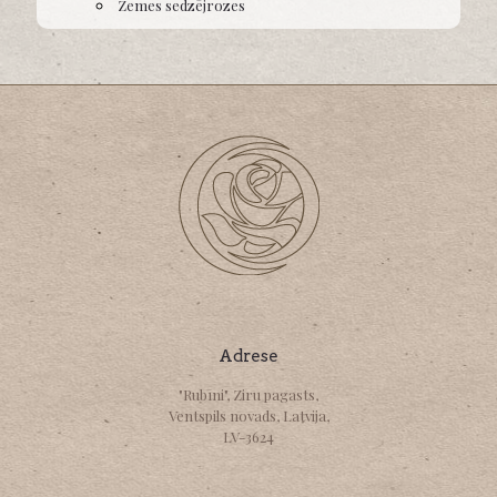
Zemes sedzējrozes
Adrese
"Rubīni", Ziru pagasts,
Ventspils novads, Latvija,
LV-3624