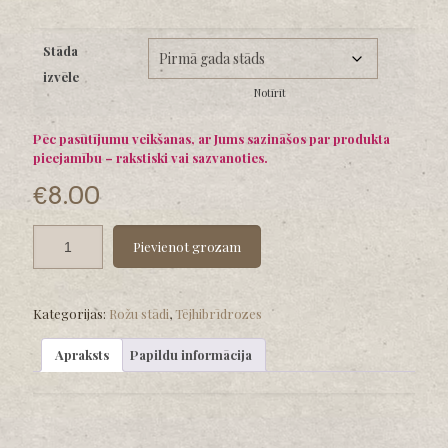
range:
€8.00
Stāda
through
izvēle
€12.00
Notīrīt
Pēc pasūtījumu veikšanas, ar Jums sazināšos par produkta
pieejamību – rakstiski vai sazvanoties.
€
8.00
Pievienot grozam
Kategorijas:
Rožu stādi
,
Tējhibrīdrozes
Apraksts
Papildu informācija