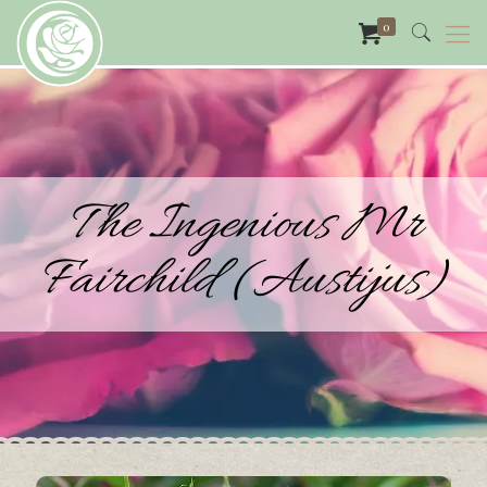
0
The Ingenious Mr
Fairchild (Austijus)