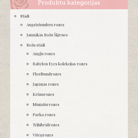
Produktu kategorijas
Stādi
Augststumbru rozes
Jaunākās Rožu Šķirnes
Rožu stādi
Angļu rozes
Babylon Eyes kolekcijas rozes
Floribundrozes
Japānas rozes
Krūmrozes
Miniatūrrozes
Parka rozes
Tējhibrīdrozes
Vīteņrozes