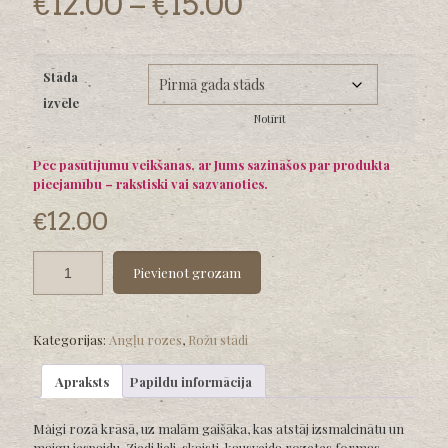
Price
€
12.00
–
€
15.00
range:
€12.00
Stāda
through
izvēle
€15.00
Notīrīt
Pēc pasūtījumu veikšanas, ar Jums sazināšos par produkta
pieejamību – rakstiski vai sazvanoties.
€
12.00
Pievienot grozam
Kategorijas:
Angļu rozes
,
Rožu stādi
Apraksts
Papildu informācija
Maigi rozā krāsā, uz malām gaišāka, kas atstāj izsmalcinātu un
maigu iespaidu. Ziedi lieli, skaisti, kausveida rozetes formas.