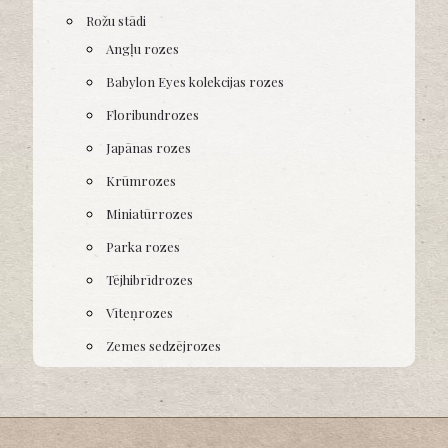
Rožu stādi
Angļu rozes
Babylon Eyes kolekcijas rozes
Floribundrozes
Japānas rozes
Krūmrozes
Miniatūrrozes
Parka rozes
Tējhibrīdrozes
Vīteņrozes
Zemes sedzējrozes