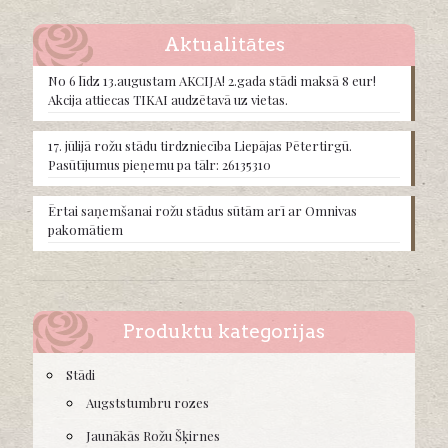
options
may
Aktualitātes
be
chosen
No 6 līdz 13.augustam AKCIJA! 2.gada stādi maksā 8 eur!
on
Akcija attiecas TIKAI audzētavā uz vietas.
the
product
17. jūlijā rožu stādu tirdzniecība Liepājas Pētertirgū.
page
Pasūtījumus pieņemu pa tālr: 26135310
Ērtai saņemšanai rožu stādus sūtām arī ar Omnivas
pakomātiem
Produktu kategorijas
Stādi
Augststumbru rozes
Jaunākās Rožu Šķirnes