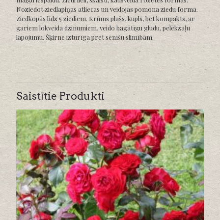
Noziedot ziedlapiņas atliecas un veidojas pomona ziedu forma.
Ziedkopās līdz 5 ziediem. Krūms plašs, kupls, bet kompakts, ar
gariem lokveida dzinumiem, veido bagātīgu gludu, pelēkzaļu
lapojumu. Šķirne izturīga pret sēnīšu slimībām.
Saistītie Produkti