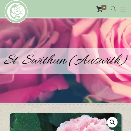
0
St. Swithun (Auswith)