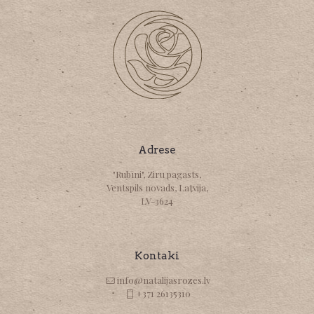
Adrese
"Rubīni", Ziru pagasts,
Ventspils novads, Latvija,
LV-3624
Kontaki
info@natalijasrozes.lv
+371 26135310