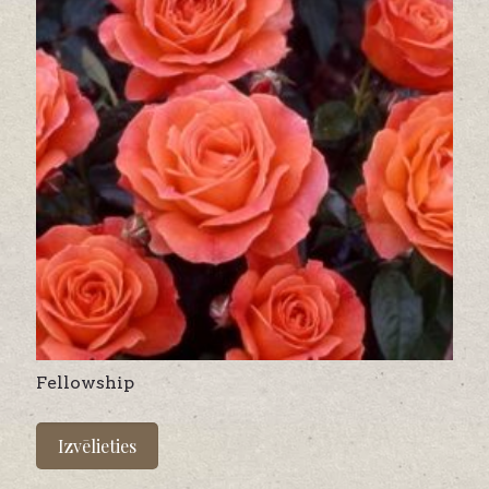
be
chosen
on
the
product
page
Fellowship
This
product
Izvēlieties
has
multiple