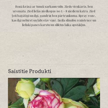
Rozā krāsā ar tumši sarkanu vidu. Zieds vienkāršs, bez
aromāta. Zied lielās ziedkopās no 5 – 8 ziediem katrā. Zied
ļoti bagātīgi un ilgi, gandrīz bez pārtraukuma. Spray roze,
kas ilgi nebirst un labi stāv vāzē. Izcila slimību rezistence un
lieliski panes karstu un sliktus laika apstākļus.
Saistītie Produkti