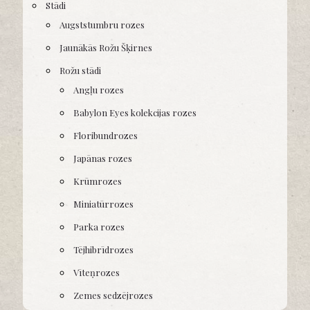
Stādi
Augststumbru rozes
Jaunākās Rožu Šķirnes
Rožu stādi
Angļu rozes
Babylon Eyes kolekcijas rozes
Floribundrozes
Japānas rozes
Krūmrozes
Miniatūrrozes
Parka rozes
Tējhibrīdrozes
Vīteņrozes
Zemes sedzējrozes