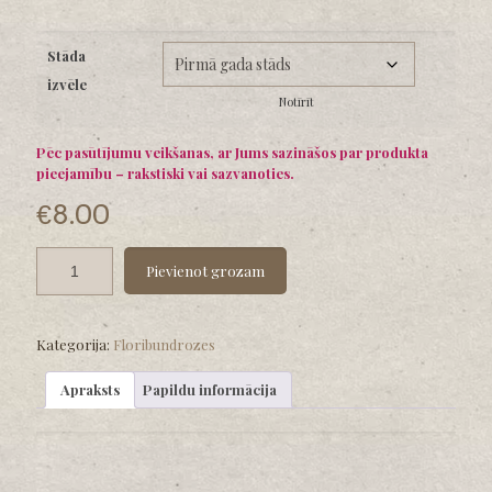
range:
€8.00
Stāda
through
izvēle
€12.00
Notīrīt
Pēc pasūtījumu veikšanas, ar Jums sazināšos par produkta
pieejamību – rakstiski vai sazvanoties.
€
8.00
Pievienot grozam
Kategorija:
Floribundrozes
Apraksts
Papildu informācija