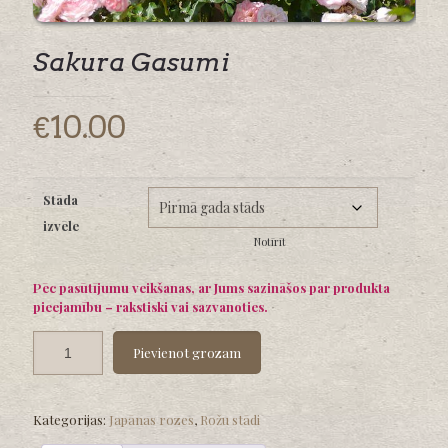
Sakura Gasumi
€
10.00
Stāda
izvēle
Notīrīt
Pēc pasūtījumu veikšanas, ar Jums sazināšos par produkta
pieejamību – rakstiski vai sazvanoties.
Pievienot grozam
Kategorijas:
Japānas rozes
,
Rožu stādi