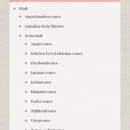
Stādi
Augststumbru rozes
Jaunākās Rožu Šķirnes
Rožu stādi
Angļu rozes
Babylon Eyes kolekcijas rozes
Floribundrozes
Japānas rozes
Krūmrozes
Miniatūrrozes
Parka rozes
Tējhibrīdrozes
Vīteņrozes
Zemes sedzējrozes