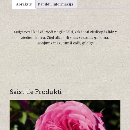
Apraksts
Papildu informācija
Maigi rozā krāsā. Ziedi viegli pildīti, sakāroti ziedkopās līdz 7
ziediem katrā. Zied atkāroti visas sezonas garumā.
Lapojums maz, tumši zaļš, spīdīgs.
Saistītie Produkti