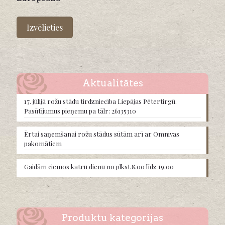
This
product
Izvēlieties
has
multiple
variants.
The
options
may
Aktualitātes
be
chosen
17. jūlijā rožu stādu tirdzniecība Liepājas Pētertirgū.
on
Pasūtījumus pieņemu pa tālr: 26135310
the
product
Ērtai saņemšanai rožu stādus sūtām arī ar Omnivas
page
pakomātiem
Gaidām ciemos katru dienu no plkst.8.00 līdz 19.00
Produktu kategorijas