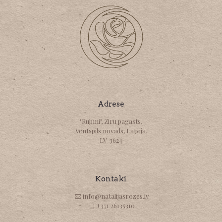
Adrese
"Rubīni", Ziru pagasts,
Ventspils novads, Latvija,
LV-3624
Kontaki
info@natalijasrozes.lv
+371 26135310