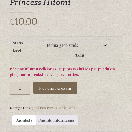
Princess Hitomi
€
10.00
Stāda
izvēle
Notīrīt
Pēc pasūtījumu veikšanas, ar Jums sazināšos par produkta
pieejamību – rakstiski vai sazvanoties.
Pievienot grozam
Kategorijas:
Japānas rozes
,
Rožu stādi
Apraksts
Papildu informācija