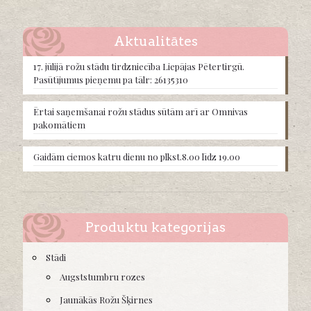
The
options
may
Aktualitātes
be
chosen
17. jūlijā rožu stādu tirdzniecība Liepājas Pētertirgū.
on
Pasūtījumus pieņemu pa tālr: 26135310
the
product
Ērtai saņemšanai rožu stādus sūtām arī ar Omnivas
page
pakomātiem
Gaidām ciemos katru dienu no plkst.8.00 līdz 19.00
Produktu kategorijas
Stādi
Augststumbru rozes
Jaunākās Rožu Šķirnes