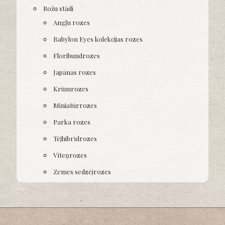
Rožu stādi
Angļu rozes
Babylon Eyes kolekcijas rozes
Floribundrozes
Japānas rozes
Krūmrozes
Miniatūrrozes
Parka rozes
Tējhibrīdrozes
Vīteņrozes
Zemes sedzējrozes