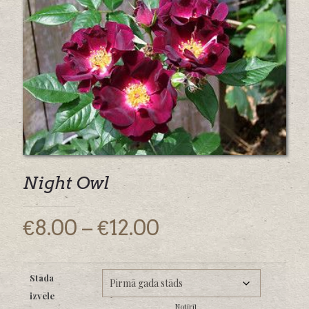
Night Owl
Price
€
8.00
–
€
12.00
range:
€8.00
Stāda
through
izvēle
Notīrīt