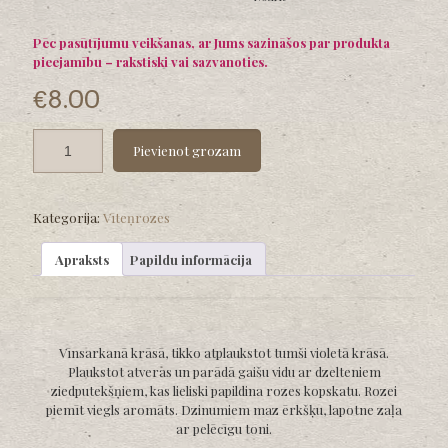
€12.00
Pēc pasūtījumu veikšanas, ar Jums sazināšos par produkta
pieejamību – rakstiski vai sazvanoties.
€
8.00
Pievienot grozam
Kategorija:
Vīteņrozes
Apraksts
Papildu informācija
Vīnsarkanā krāsā, tikko atplaukstot tumši violetā krāsā.
Plaukstot atveras un parādā gaišu vidu ar dzelteniem
ziedputekšņiem, kas lieliski papildina rozes kopskatu. Rozei
piemīt viegls aromāts. Dzinumiem maz ērkšķu, lapotne zaļa
ar pelēcīgu toni.