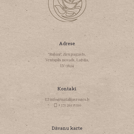
Adrese
"Rubīni", Ziru pagasts,
Ventspils novads, Latvija,
LV-3624
Kontaki
info@natalijasrozes.lv
+371 26135310
Dāvanu karte