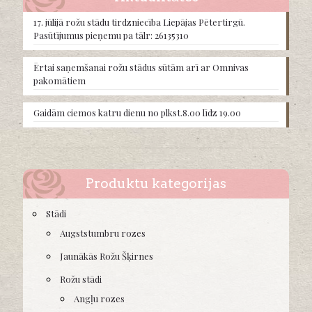
be
chosen
17. jūlijā rožu stādu tirdzniecība Liepājas Pētertirgū.
on
Pasūtījumus pieņemu pa tālr: 26135310
the
product
Ērtai saņemšanai rožu stādus sūtām arī ar Omnivas
page
pakomātiem
Gaidām ciemos katru dienu no plkst.8.00 līdz 19.00
Produktu kategorijas
Stādi
Augststumbru rozes
Jaunākās Rožu Šķirnes
Rožu stādi
Angļu rozes