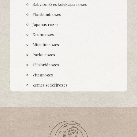
Babylon Eyes kolekcijas rozes
Floribundrozes
Japānas rozes
Krūmrozes
Miniatūrrozes
Parka rozes
Tējhibrīdrozes
Vīteņrozes
Zemes sedzējrozes