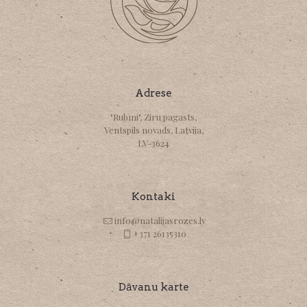
Adrese
"Rubīni", Ziru pagasts,
Ventspils novads, Latvija,
LV-3624
Kontaki
info@natalijasrozes.lv
+371 26135310
Dāvanu karte