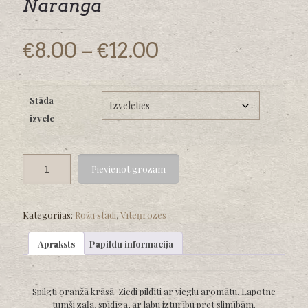
Naranga
Price
€
8.00
–
€
12.00
range:
€8.00
Stāda
through
izvēle
€12.00
Pievienot grozam
Kategorijas:
Rožu stādi
,
Vīteņrozes
Apraksts
Papildu informācija
Spilgti oranžā krāsā. Ziedi pildīti ar vieglu aromātu. Lapotne
tumši zaļa, spīdīga, ar labu izturību pret slimībām.