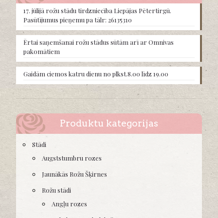
chosen
17. jūlijā rožu stādu tirdzniecība Liepājas Pētertirgū.
on
Pasūtījumus pieņemu pa tālr: 26135310
the
product
Ērtai saņemšanai rožu stādus sūtām arī ar Omnivas
page
pakomātiem
Gaidām ciemos katru dienu no plkst.8.00 līdz 19.00
Produktu kategorijas
Stādi
Augststumbru rozes
Jaunākās Rožu Šķirnes
Rožu stādi
Angļu rozes