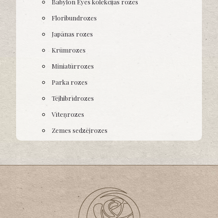
Babylon Eyes kolekcijas rozes
Floribundrozes
Japānas rozes
Krūmrozes
Miniatūrrozes
Parka rozes
Tējhibrīdrozes
Vīteņrozes
Zemes sedzējrozes