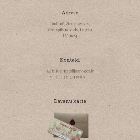
Adrese
"Rubīni", Ziru pagasts,
Ventspils novads, Latvija,
LV-3624
Kontaki
info@natalijasrozes.lv
+371 26135310
Dāvanu karte