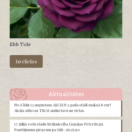
Ebb Tide
This
product
Izvēlieties
has
multiple
variants.
The
options
may
Aktualitātes
be
chosen
No 6 līdz 13.augustam AKCIJA! 2.gada stādi maksā 8 eur!
on
Akcija attiecas TIKAI audzētavā uz vietas.
the
product
17. jūlijā rožu stādu tirdzniecība Liepājas Pētertirgū.
page
Pasūtījumus pieņemu pa tālr: 26135310