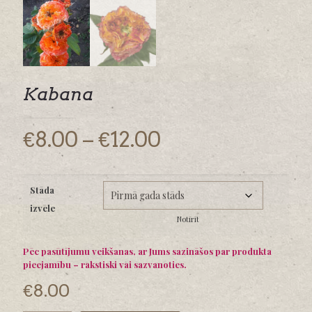
Kabana
Price
€
8.00
–
€
12.00
range:
€8.00
Stāda
through
izvēle
€12.00
Notīrīt
Pēc pasūtījumu veikšanas, ar Jums sazināšos par produkta
pieejamību – rakstiski vai sazvanoties.
€
8.00