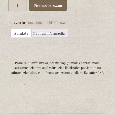
Pievienot grozam
Kategorijas:
Rožu stādi
,
Tējhibrīdrozes
Apraksts
Papildu informācija
Pamatā oranžā krāsā, bet ziedlapiņu malas sārtas, rozā,
sarkanas. Ziedam zaļš vidus. Zied lielākoties pa vienam uz
stingra ziedkāta. Piemērota grieztiem ziediem, ilgi stāv vāzē.