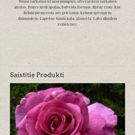
Tumši sarkanās krāsas pumpuri, atveras koši sarkanos
ziedos. Rozes ziedi apaļas, lodveida formas. Spray roze, kas
lieliski piemērota arī griešanai. Krūms spēcīgiem
dzinumiem. Lapotne tumši zaļa, glancēta. Laba slimības
rezistence.
Saistītie Produkti