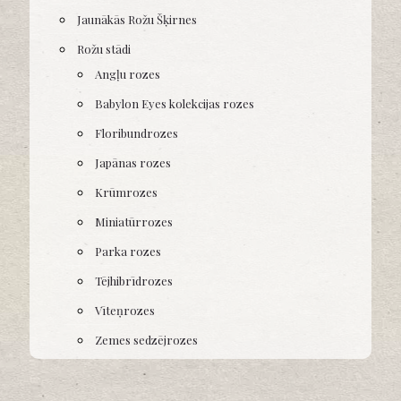
Jaunākās Rožu Šķirnes
Rožu stādi
Angļu rozes
Babylon Eyes kolekcijas rozes
Floribundrozes
Japānas rozes
Krūmrozes
Miniatūrrozes
Parka rozes
Tējhibrīdrozes
Vīteņrozes
Zemes sedzējrozes