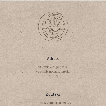
Adrese
"Rubīni", Ziru pagasts,
Ventspils novads, Latvija,
LV-3624
Kontaki
info@natalijasrozes.lv