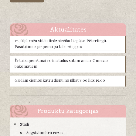
multiple
variants.
The
options
may
Aktualitātes
be
chosen
17. jūlijā rožu stādu tirdzniecība Liepājas Pētertirgū.
on
Pasūtījumus pieņemu pa tālr: 26135310
the
product
Ērtai saņemšanai rožu stādus sūtām arī ar Omnivas
page
pakomātiem
Gaidām ciemos katru dienu no plkst.8.00 līdz 19.00
Produktu kategorijas
Stādi
Augststumbru rozes