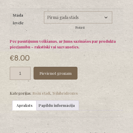
range:
€8.00
Stāda
through
izvēle
€12.00
Notīrīt
Pēc pasūtījumu veikšanas, ar Jums sazināšos par produkta
pieejamību – rakstiski vai sazvanoties.
€
8.00
Pievienot grozam
Kategorijas:
Rožu stādi
,
Tējhibrīdrozes
Apraksts
Papildu informācija