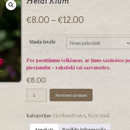
Heidi Klum
Price
€
8.00
–
€
12.00
range:
€8.00
Stāda izvēle
through
€12.00
Pēc pasūtījumu veikšanas, ar Jums sazināšos p
pieejamību – rakstiski vai sazvanoties.
€
8.00
Pievienot grozam
Kategorijas:
Floribundrozes
,
Rožu stādi
Apraksts
Papildu informācija