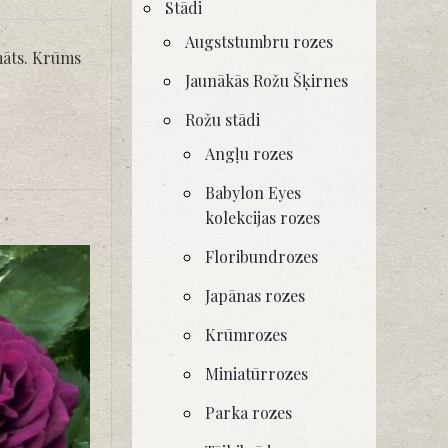
Stādi
Augststumbru rozes
omāts. Krūms
Jaunākās Rožu Šķirnes
Rožu stādi
Angļu rozes
Babylon Eyes
kolekcijas rozes
Floribundrozes
Japānas rozes
Krūmrozes
Miniatūrrozes
Parka rozes