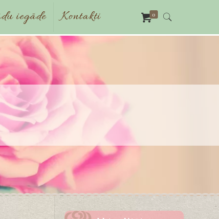
du iegāde
Kontakti
0