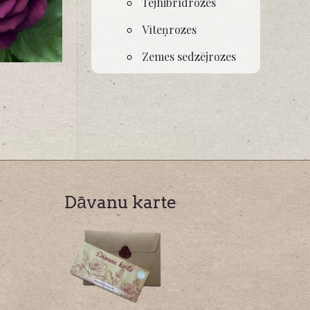
Tējhibrīdrozes
Vīteņrozes
Zemes sedzējrozes
Dāvanu karte