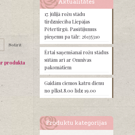
Aktualitātes
17. jūlijā rožu stādu
tirdzniecība Liepājas
Pētertirgū. Pasūtījumus
pieņemu pa tālr: 26135310
Notīrīt
Ērtai saņemšanai rožu stādus
sūtām arī ar Omnivas
ar produkta
pakomātiem
Gaidām ciemos katru dienu
no plkst.8.00 līdz 19.00
Produktu kategorijas