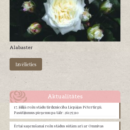
Alabaster
This
product
Izvēlieties
has
multiple
variants.
The
options
may
Aktualitātes
be
chosen
17. jūlijā rožu stādu tirdzniecība Liepājas Pētertirgū.
on
Pasūtījumus pieņemu pa tālr: 26135310
the
product
Ērtai saņemšanai rožu stādus sūtām arī ar Omnivas
page