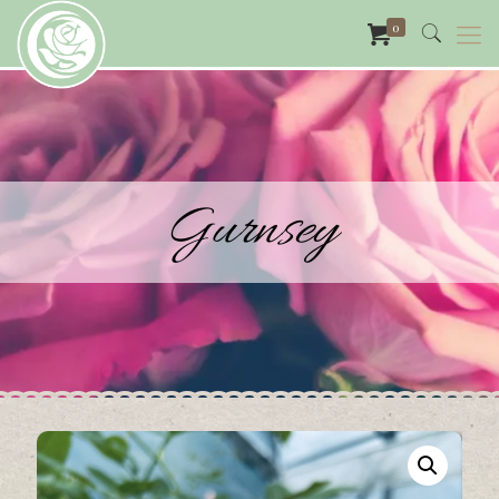
0
Gurnsey