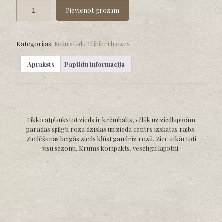
Pievienot grozam
Kategorijas:
Rožu stādi
,
Tējhibrīdrozes
Apraksts
Papildu informācija
Tikko atplaukstot zieds ir krēmbalts, vēlāk uz ziedlapiņām
parādās spilgti rozā dzīslas un zieda centrs izskatās raibs.
Ziedēšanas beigās zieds kļūst gandrīz rozā. Zied atkārtoti
visu sezonu. Krūms kompakts, veselīgu lapotni.