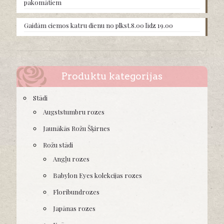
pakomātiem
Gaidām ciemos katru dienu no plkst.8.00 līdz 19.00
Produktu kategorijas
Stādi
Augststumbru rozes
Jaunākās Rožu Šķirnes
Rožu stādi
Angļu rozes
Babylon Eyes kolekcijas rozes
Floribundrozes
Japānas rozes