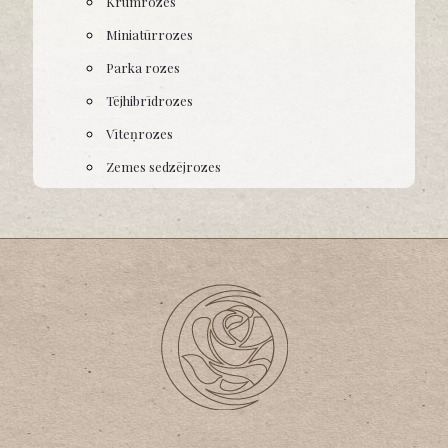
Krūmrozes
Miniatūrrozes
Parka rozes
Tējhibrīdrozes
Vīteņrozes
Zemes sedzējrozes