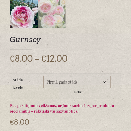
Gurnsey
Price
€
8.00
–
€
12.00
range:
€8.00
Stāda
through
izvēle
€12.00
Notīrīt
Pēc pasūtījumu veikšanas, ar Jums sazināšos par produkta
pieejamību – rakstiski vai sazvanoties.
€
8.00