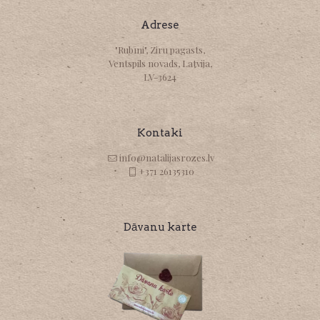
Adrese
"Rubīni", Ziru pagasts,
Ventspils novads, Latvija,
LV-3624
Kontaki
info@natalijasrozes.lv
+371 26135310
Dāvanu karte