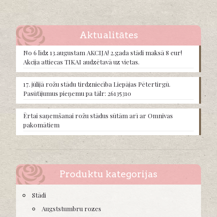
variants.
The
options
may
Aktualitātes
be
chosen
No 6 līdz 13.augustam AKCIJA! 2.gada stādi maksā 8 eur!
on
Akcija attiecas TIKAI audzētavā uz vietas.
the
product
17. jūlijā rožu stādu tirdzniecība Liepājas Pētertirgū.
page
Pasūtījumus pieņemu pa tālr: 26135310
Ērtai saņemšanai rožu stādus sūtām arī ar Omnivas
pakomātiem
Produktu kategorijas
Stādi
Augststumbru rozes