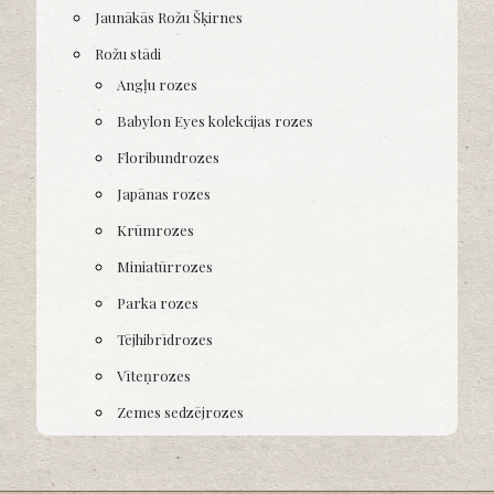
Jaunākās Rožu Šķirnes
Rožu stādi
Angļu rozes
Babylon Eyes kolekcijas rozes
Floribundrozes
Japānas rozes
Krūmrozes
Miniatūrrozes
Parka rozes
Tējhibrīdrozes
Vīteņrozes
Zemes sedzējrozes