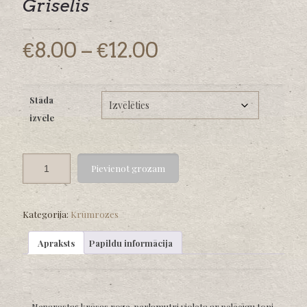
Griselis
Price
€
8.00
–
€
12.00
range:
€8.00
Stāda
through
izvēle
€12.00
Pievienot grozam
Kategorija:
Krūmrozes
Apraksts
Papildu informācija
Neparastas krāsas roze, perlamutri violeta ar pelēcīgu toni.