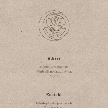
Adrese
"Rubīni", Ziru pagasts,
Ventspils novads, Latvija,
LV-3624
Kontaki
info@natalijasrozes.lv
+371 26135310