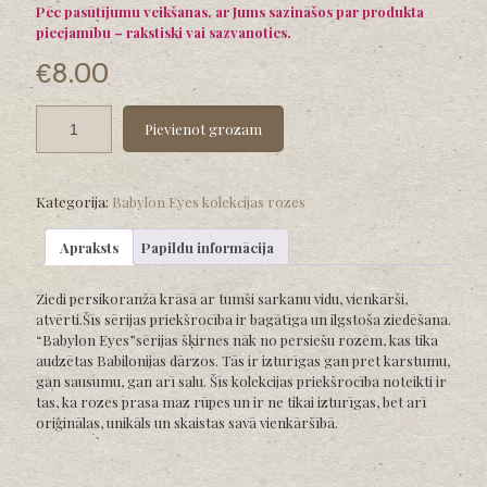
Pēc pasūtījumu veikšanas, ar Jums sazināšos par produkta
pieejamību – rakstiski vai sazvanoties.
€
8.00
Pievienot grozam
Kategorija:
Babylon Eyes kolekcijas rozes
Apraksts
Papildu informācija
Ziedi persikoranžā krāsā ar tumši sarkanu vidu, vienkārši,
atvērti.Šīs sērijas priekšrocība ir bagātīga un ilgstoša ziedēšana.
“Babylon Eyes”sērijas šķirnes nāk no persiešu rozēm, kas tika
audzētas Babilonijas dārzos. Tās ir izturīgas gan pret karstumu,
gan sausumu, gan arī salu. Šīs kolekcijas priekšrocība noteikti ir
tas, ka rozes prasa maz rūpes un ir ne tikai izturīgas, bet arī
oriģinālas, unikāls un skaistas savā vienkāršībā.