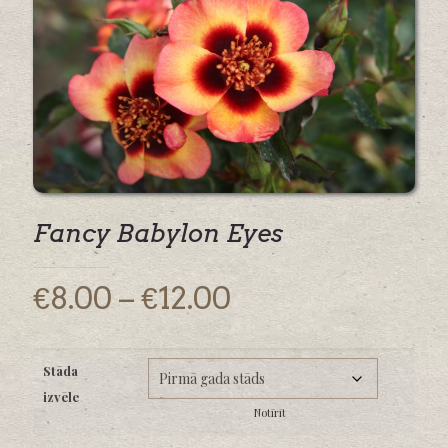
Fancy Babylon Eyes
Price
€
8.00
–
€
12.00
range:
€8.00
Stāda
through
izvēle
€12.00
Notīrīt