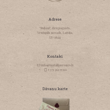
Adrese
"Rubīni", Ziru pagasts,
Ventspils novads, Latvija,
LV-3624
Kontaki
info@natalijasrozes.lv
+371 26135310
Dāvanu karte