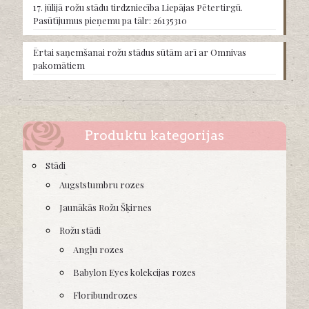
17. jūlijā rožu stādu tirdzniecība Liepājas Pētertirgū.
page
Pasūtījumus pieņemu pa tālr: 26135310
Ērtai saņemšanai rožu stādus sūtām arī ar Omnivas
pakomātiem
Produktu kategorijas
Stādi
Augststumbru rozes
Jaunākās Rožu Šķirnes
Rožu stādi
Angļu rozes
Babylon Eyes kolekcijas rozes
Floribundrozes