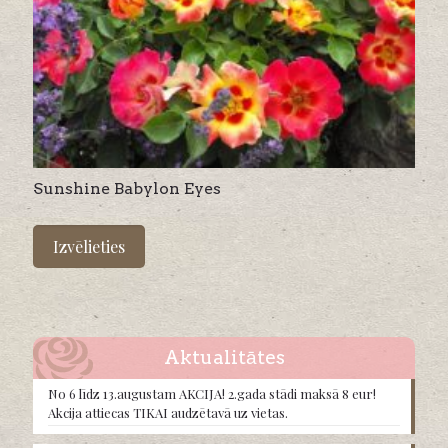
Sunshine Babylon Eyes
This
product
Izvēlieties
has
multiple
variants.
The
options
may
Aktualitātes
be
chosen
No 6 līdz 13.augustam AKCIJA! 2.gada stādi maksā 8 eur!
on
Akcija attiecas TIKAI audzētavā uz vietas.
the
product