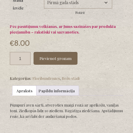
Stāda
through
izvēle
€12.00
Notīrīt
Pēc pasūtījumu veikšanas, ar Jums sazināšos par produkta
pieejamību – rakstiski vai sazvanoties.
€
8.00
Pievienot grozam
Kategorijas:
Floribundrozes
,
Rožu stādi
Apraksts
Papildu informācija
Pumpuri aven sārti, atveroties maigi rozā ar aprikožu, vaniļas
toni. Ziedkopās līdz 10 ziediem. Bagātīga ziedēšana. Apstādījumu
roze, kā arī labi der audzēšanai podos.