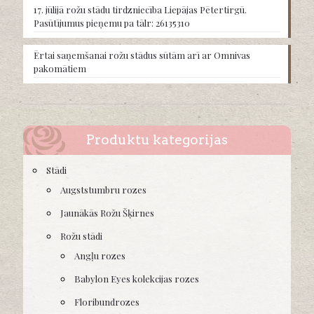
product
17. jūlijā rožu stādu tirdzniecība Liepājas Pētertirgū.
page
Pasūtījumus pieņemu pa tālr: 26135310
Ērtai saņemšanai rožu stādus sūtām arī ar Omnivas
pakomātiem
Produktu kategorijas
Stādi
Augststumbru rozes
Jaunākās Rožu Šķirnes
Rožu stādi
Angļu rozes
Babylon Eyes kolekcijas rozes
Floribundrozes