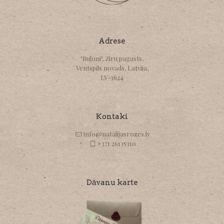
Adrese
"Rubīni", Ziru pagasts,
Ventspils novads, Latvija,
LV-3624
Kontaki
info@natalijasrozes.lv
+371 26135310
Dāvanu karte