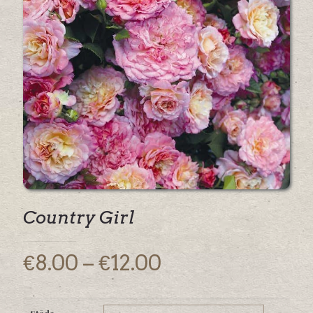
Country Girl
Price
€
8.00
–
€
12.00
range:
€8.00