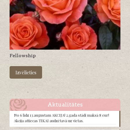
Fellowship
This
product
Izvēlieties
has
multiple
variants.
The
options
may
Aktualitātes
be
chosen
No 6 līdz 13.augustam AKCIJA! 2.gada stādi maksā 8 eur!
on
Akcija attiecas TIKAI audzētavā uz vietas.
the