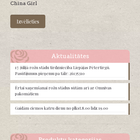
China Girl
This
product
Izvēlieties
has
multiple
variants.
The
options
may
Aktualitātes
be
chosen
17. jūlijā rožu stādu tirdzniecība Liepājas Pētertirgū.
on
Pasūtījumus pieņemu pa tālr: 26135310
the
product
Ērtai saņemšanai rožu stādus sūtām arī ar Omnivas
page
pakomātiem
Gaidām ciemos katru dienu no plkst.8.00 līdz 19.00
Produktu kategorijas