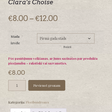
Clara’s Choise
Price
€
8.00
–
€
12.00
range:
€8.00
Stāda
through
izvēle
€12.00
Notīrīt
Pēc pasūtījumu veikšanas, ar Jums sazināšos par produkta
pieejamību – rakstiski vai sazvanoties.
€
8.00
Pievienot grozam
Kategorija:
Floribundrozes