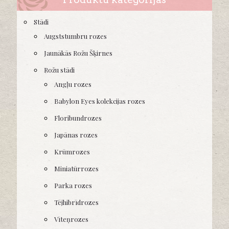
Stādi
Augststumbru rozes
Jaunākās Rožu Šķirnes
Rožu stādi
Angļu rozes
Babylon Eyes kolekcijas rozes
Floribundrozes
Japānas rozes
Krūmrozes
Miniatūrrozes
Parka rozes
Tējhibrīdrozes
Vīteņrozes