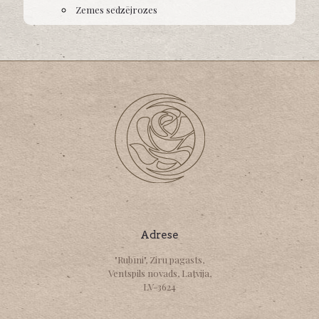
Zemes sedzējrozes
Adrese
"Rubīni", Ziru pagasts,
Ventspils novads, Latvija,
LV-3624