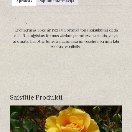
Apraksts
Papildu informācija
Krēmkrāsas roze ar rozā un oranžā toņa sajaukumu zieda
vidū. Nostaļģiskas formas ziedam piemīt izsmalcināts, viegls
aromāts. Lapotne tumši zaļa, spīdīga un veselīga. Krūms labi
zarots, vertikāls.
Saistītie Produkti