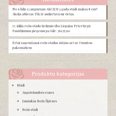
be
chosen
No 6 līdz 13.augustam AKCIJA! 2.gada stādi maksā 8 eur!
on
Akcija attiecas TIKAI audzētavā uz vietas.
the
product
17. jūlijā rožu stādu tirdzniecība Liepājas Pētertirgū.
page
Pasūtījumus pieņemu pa tālr: 26135310
Ērtai saņemšanai rožu stādus sūtām arī ar Omnivas
pakomātiem
Produktu kategorijas
Stādi
Augststumbru rozes
Jaunākās Rožu Šķirnes
Rožu stādi