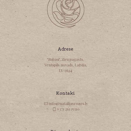
Adrese
"Rubīni", Ziru pagasts,
Ventspils novads, Latvija,
LV-3624
Kontaki
info@natalijasrozes.lv
+371 26135310