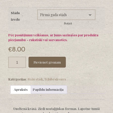
range:
€8.00
Stāda
through
izvēle
€12.00
Notīrīt
Pēc pasūtījumu veikšanas, ar Jums sazināšos par produkta
pieejamību – rakstiski vai sazvanoties.
€
8.00
Pievienot grozam
Kategorijas:
Rožu stādi
,
Tējhibrīdrozes
Apraksts
Papildu informācija
Dzeltenā krāsā. Ziedi nostaļģiskas formas. Lapotne tumši