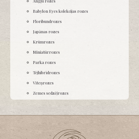
Angļu rozes
Babylon Eyes kolekcijas rozes
Floribundrozes
Japānas rozes
Krūmrozes
Miniatūrrozes
Parka rozes
Tējhibrīdrozes
Vīteņrozes
Zemes sedzējrozes