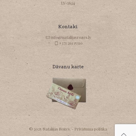
LV-3624
Kontaki
info@natalijasrozes.lv
+371 26135310
Dāvanu karte
© 2025 Natalijas Rozes. -
Privātuma politika